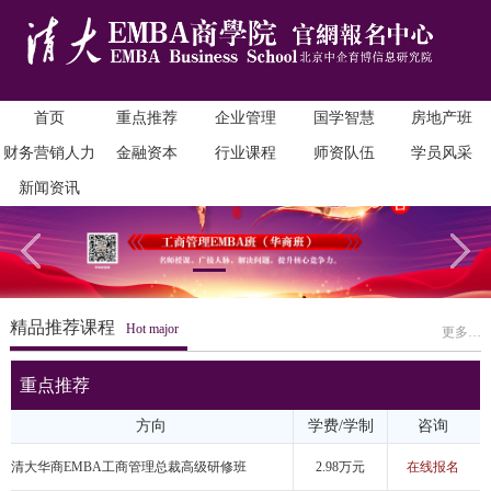
首页
重点推荐
企业管理
国学智慧
房地产班
财务营销人力
金融资本
行业课程
师资队伍
学员风采
新闻资讯
精品推荐课程
Hot major
更多…
重点推荐
方向
学费/学制
咨询
清大华商EMBA工商管理总裁高级研修班
2.98万元
在线报名