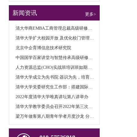
新闻资讯
更多>
清大华商EMBA工商管理总裁高级研修班1月20日新班开学典礼！
清华大学扩大校园开放 及优化校门管理公告
北京中企育博信息技术研究院
中国国学百家讲堂与智慧传承高级研修班五台山开课
人力资源总监(CHO)实战班培训班如期举行
清华大学成立为先书院:器识为先，培育未来科技领导者
清华大学党委研究生工作部：搭建国际化交流平台 培养具备全球视野的高层次人才
2022年度清华大学唯真讲坛第八讲举办
清华大学教学委员会召开2022年第三次全体会议
梁万年做客第八期青年学者月度沙龙 分享公共卫生领域的跨学科交叉研究